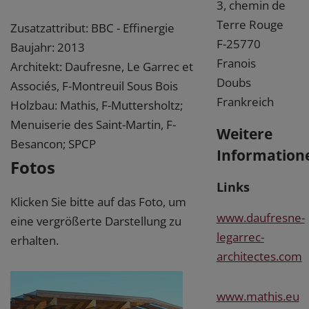
3, chemin de
Terre Rouge
Zusatzattribut: BBC - Effinergie
F-25770
Baujahr: 2013
Franois
Architekt: Daufresne, Le Garrec et
Doubs
Associés, F-Montreuil Sous Bois
Frankreich
Holzbau: Mathis, F-Muttersholtz;
Menuiserie des Saint-Martin, F-
Weitere
Besancon; SPCP
Information
Fotos
Links
Klicken Sie bitte auf das Foto, um
www.daufresne-
eine vergrößerte Darstellung zu
legarrec-
erhalten.
architectes.com
www.mathis.eu