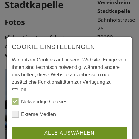
Stadtkapelle
Vereinsheim
Stadtkapelle
Bahnhofstrasse
Fotos
26
72280
Klicken Sie bitte auf das Foto, um
Dornstetten
eine vergrößerte Darstellung zu
COOKIE EINSTELLUNGEN
Freudenstadt
erhalten.
Wir nutzen Cookies auf unserer Website. Einige von
ihnen sind technisch notwendig, während andere
uns helfen, diese Website zu verbessern oder
zusätzliche Funktionalitäten zur Verfügung zu
stellen.
Notwendige Cookies
Externe Medien
ALLE AUSWÄHLEN