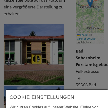
Klicken Sie bitte auf das Foto, um
eine vergrößerte Darstellung zu
erhalten.
Leaflet
|
©
OpenStreetMap
contributors
Bad
Sobernheim,
Forstamtsgebä
Felkestrasse
14
55566 Bad
Sobernheim
COOKIE EINSTELLUNGEN
Bad Kreuznach
Wir nutzen Cookies auf unserer Website. Einige von