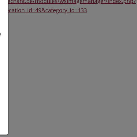
dechant.de/modules/wsImagemanager/index.php?
location_id=49&category_id=133
u