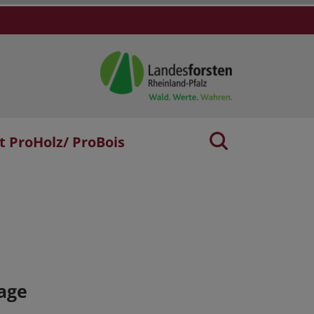
t ProHolz/ ProBois
age