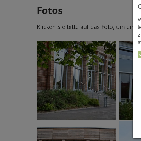
Fotos
W
Klicken Sie bitte auf das Foto, um eine
t
z
s