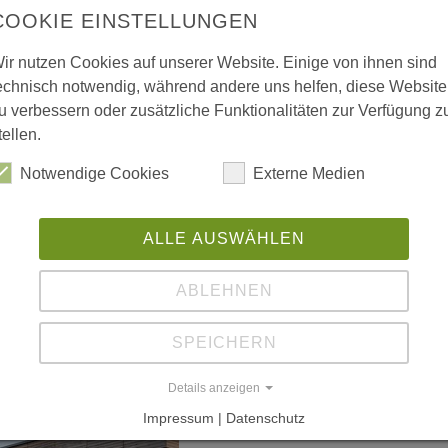
COOKIE EINSTELLUNGEN
ir nutzen Cookies auf unserer Website. Einige von ihnen sind
 vergrößerte Darstellung zu erhalten.
echnisch notwendig, während andere uns helfen, diese Website
u verbessern oder zusätzliche Funktionalitäten zur Verfügung z
tellen.
Notwendige Cookies
Externe Medien
ALLE AUSWÄHLEN
ABLEHNEN
SPEICHERN
Details anzeigen
Impressum | Datenschutz