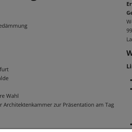
Er
G
W
losedämmung
99
La
W
L
furt
alde
ere Wahl
er Architektenkammer zur Präsentation am Tag