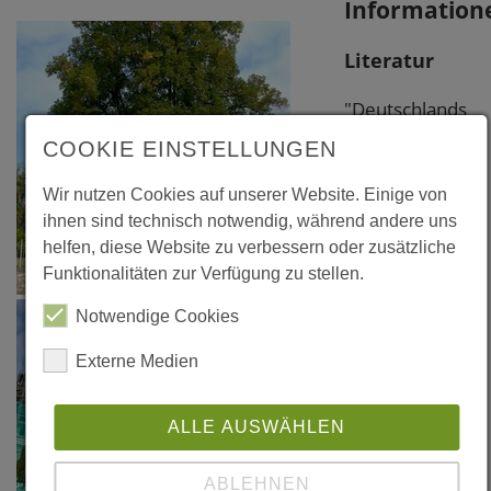
Information
Literatur
"Deutschlands
alte Bäume"
COOKIE EINSTELLUNGEN
von Stefan
Wir nutzen Cookies auf unserer Website. Einige von
Kühn, Bernd
ihnen sind technisch notwendig, während andere uns
Ullrich und
helfen, diese Website zu verbessern oder zusätzliche
Uwe Kühn, BLV
Funktionalitäten zur Verfügung zu stellen.
Verlag
Notwendige Cookies
München, 4.
Auflage 2004,
Externe Medien
S. 94
ALLE AUSWÄHLEN
ABLEHNEN