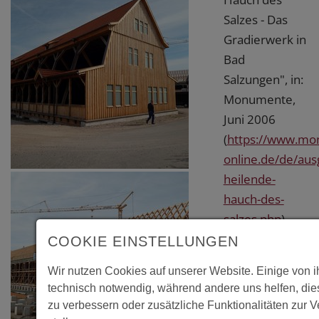
Salzes - Das
Gradierwerk in
Bad
Salzungen", in:
Monumente,
Juni 2006
(
https://www.mo
online.de/de/au
heilende-
hauch-des-
salzes.php
)
COOKIE EINSTELLUNGEN
Wir nutzen Cookies auf unserer Website. Einige von 
technisch notwendig, während andere uns helfen, di
zu verbessern oder zusätzliche Funktionalitäten zur 