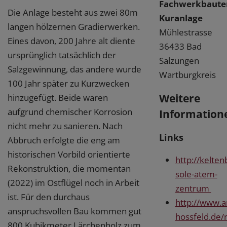
Fachwerkbaute
Die Anlage besteht aus zwei 80m
Kuranlage
langen hölzernen Gradierwerken.
Mühlestrasse
Eines davon, 200 Jahre alt diente
36433 Bad
ursprünglich tatsächlich der
Salzungen
Salzgewinnung, das andere wurde
Wartburgkreis
100 Jahr später zu Kurzwecken
Weitere
hinzugefügt. Beide waren
aufgrund chemischer Korrosion
Information
nicht mehr zu sanieren. Nach
Links
Abbruch erfolgte die eng am
historischen Vorbild orientierte
http://kelte
Rekonstruktion, die momentan
sole-atem-
(2022) im Ostflügel noch in Arbeit
zentrum
ist. Für den durchaus
http://www.ar
anspruchsvollen Bau kommen gut
hossfeld.de/
800 Kubikmeter Lärchenholz zum