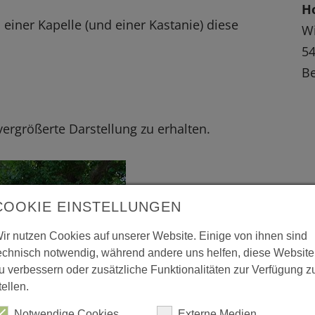
H
iner Kapelle (und einer Kastanie) diese
Wi
5
Be
 vergrößerte Darstellung zu erhalten.
COOKIE EINSTELLUNGEN
ir nutzen Cookies auf unserer Website. Einige von ihnen sind
echnisch notwendig, während andere uns helfen, diese Website
u verbessern oder zusätzliche Funktionalitäten zur Verfügung z
tellen.
Notwendige Cookies
Externe Medien