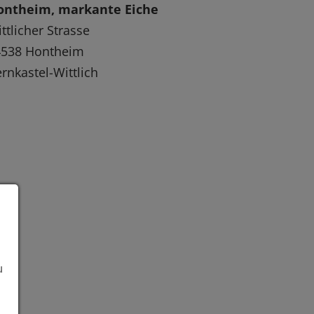
ontheim, markante Eiche
ttlicher Strasse
4538 Hontheim
rnkastel-Wittlich
u