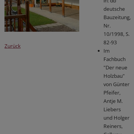
in: db
deutsche
Bauzeitung,
Nr.
10/1998, S.
82-93
Zurück
Im
Fachbuch
"Der neue
Holzbau"
von Günter
Pfeifer,
Antje M.
Liebers
und Holger
Reiners,