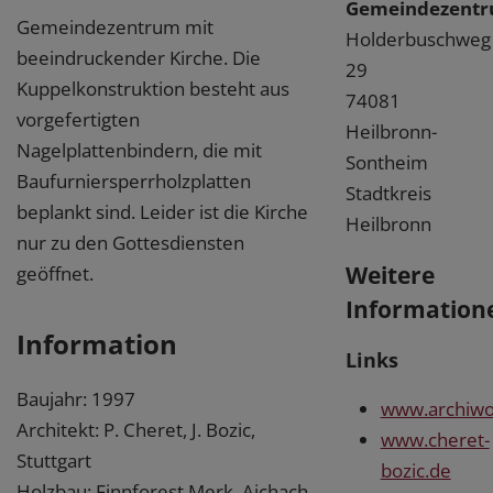
Gemeindezent
Gemeindezentrum mit
Holderbuschweg
beeindruckender Kirche. Die
29
Kuppelkonstruktion besteht aus
74081
vorgefertigten
Heilbronn-
Nagelplattenbindern, die mit
Sontheim
Baufurniersperrholzplatten
Stadtkreis
beplankt sind. Leider ist die Kirche
Heilbronn
nur zu den Gottesdiensten
Weitere
geöffnet.
Information
Information
Links
Baujahr: 1997
www.archiwo
Architekt: P. Cheret, J. Bozic,
www.cheret-
Stuttgart
bozic.de
Holzbau: Finnforest Merk, Aichach