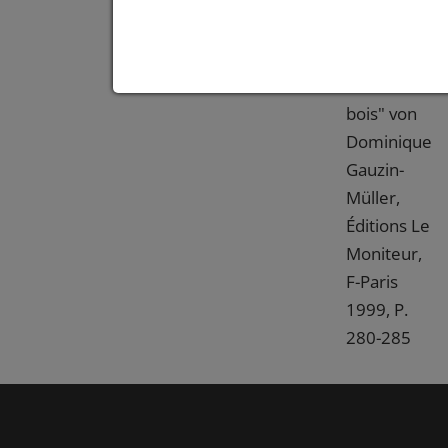
Sankt-
Martinus",
in:"Construir
avec la
bois" von
Dominique
Gauzin-
Müller,
Éditions Le
Moniteur,
F-Paris
1999, P.
280-285