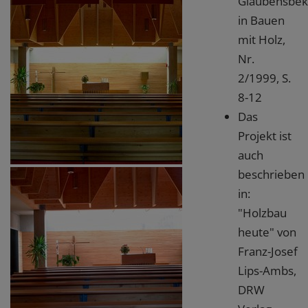
Glaubensbek
in Bauen
mit Holz,
Nr.
2/1999, S.
8-12
Das
Projekt ist
auch
beschrieben
in:
"Holzbau
heute" von
Franz-Josef
Lips-Ambs,
DRW