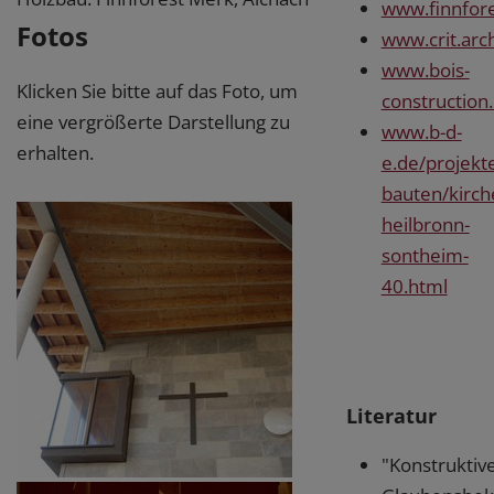
www.finnfor
Fotos
www.crit.arc
www.bois-
Klicken Sie bitte auf das Foto, um
construction
eine vergrößerte Darstellung zu
www.b-d-
erhalten.
e.de/projekt
bauten/kirch
heilbronn-
sontheim-
40.html
Literatur
"Konstruktiv