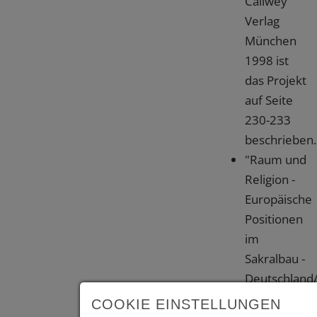
Callwey
Verlag
München
1998 ist
das Projekt
auf Seite
230-233
beschrieben.
"Raum und
Religion -
Europäische
Positionen
im
Sakralbau -
Deutschland
Österreich/P
COOKIE EINSTELLUNGEN