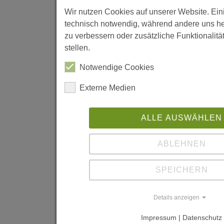
ORTE
Wir nutzen Cookies auf unserer Website. Ein
Architekturn
technisch notwendig, während andere uns he
Niederösterr
zu verbessern oder zusätzliche Funktionalitä
und
stellen.
Marcus
Notwendige Cookies
Nitschle
(Hrsg),
Externe Medien
Verlag
Anton
ALLE AUSWÄHLEN
Pustet, A-
Salzburg/Mü
ABLEHNEN
2005, S.
90-91
SPEICHERN
"Centre
parroissial
Details anzeigen
catholique
Impressum | Datenschutz