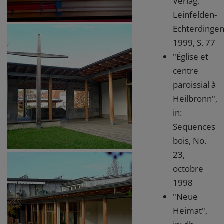
Verlag,
Leinfelden-
Echterdingen
1999, S. 77
"Église et
centre
paroissial à
Heilbronn",
in:
Sequences
bois, No.
23,
octobre
1998
"Neue
Heimat",